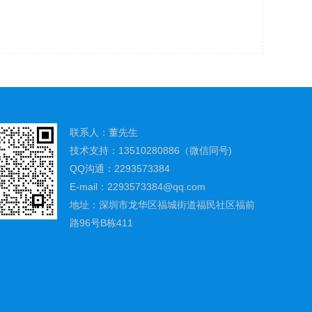
联系人：董先生
技术支持：13510280886（微信同号)
QQ沟通：2293573384
E-mail：2293573384@qq.com
地址：深圳市龙华区福城街道福民社区福前
路96号B栋411