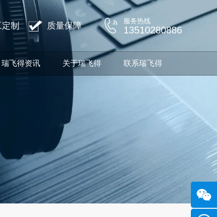
服务热线
工定制
质量保障
13510280886
瑞飞得资讯
关于瑞飞得
联系瑞飞得