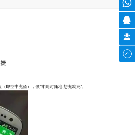
微信
1351028
2293573
在线咨
快捷
询
（即空中充值），做到“随时随地 想充就充”。