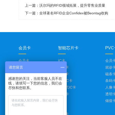
上一篇：
沃尔玛的RFID领域拓展，提升零售业质量
下一篇：
全球著名RFID企业Confidex被Beontag收购
会员卡
智能芯片卡
PVC
会员卡
IC卡
会员
请您留言
光面会员卡
滴胶卡
就诊
金色会员卡
门禁卡
磁条
感谢您的关注，当前客服人员不在
银色会员卡
校园IC卡
条码
线，请填写一下您的信息，我们会
超市会员卡
接触式IC卡
人像
尽快和您联系。
水果店会员卡
CPU卡
透明
ID卡
储值
M1卡
复合卡