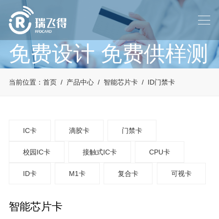
免费设计 免费供样测
试
当前位置：
首页
/
产品中心
/
智能芯片卡
/
ID门禁卡
帮助客户解决设计及使用中
碰到的问题
IC卡
滴胶卡
门禁卡
校园IC卡
接触式IC卡
CPU卡
ID卡
M1卡
复合卡
可视卡
智能芯片卡