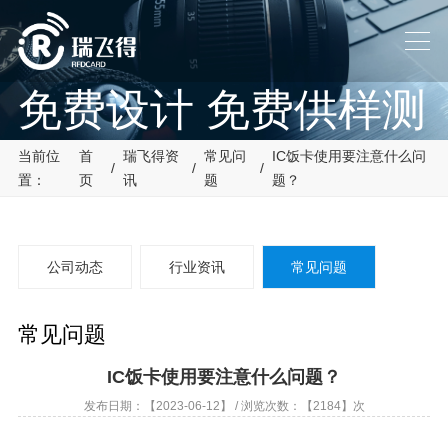
免费设计 免费供样测
试
当前位
首
瑞飞得资
常见问
IC饭卡使用要注意什么问
/
/
/
置：
页
讯
题
题？
帮助客户解决设计及使用中
碰到的问题
公司动态
行业资讯
常见问题
常见问题
IC饭卡使用要注意什么问题？
发布日期：【2023-06-12】 / 浏览次数：【2184】次