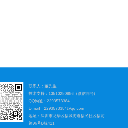
联系人：董先生
技术支持：13510280886（微信同号)
QQ沟通：2293573384
E-mail：2293573384@qq.com
地址：深圳市龙华区福城街道福民社区福前
路96号B栋411