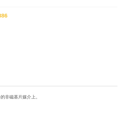
86
样的非磁基片媒介上。