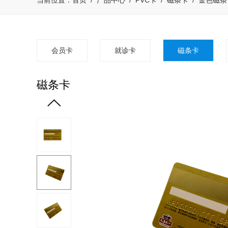
当前位置：
首页
/
产品中心
/
PVC卡
/
磁条卡
/
金色磁条
会员卡
就诊卡
磁条卡
磁条卡