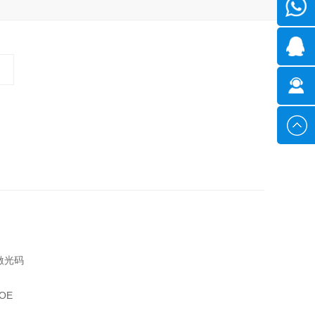
微信
1351028
2293573
在线咨
询
激光码
 OE